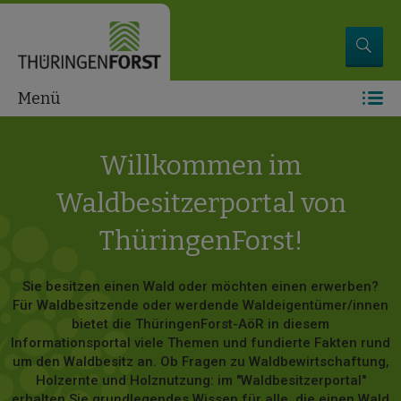
Menü
Willkommen im
Waldbesitzerportal von
ThüringenForst!
Sie besitzen einen Wald oder möchten einen erwerben?
Für Waldbesitzende oder werdende Waldeigentümer/innen
bietet die ThüringenForst-AöR in diesem
Informationsportal viele Themen und fundierte Fakten rund
um den Waldbesitz an. Ob Fragen zu Waldbewirtschaftung,
Holzernte und Holznutzung: im "Waldbesitzerportal"
erhalten Sie grundlegendes Wissen für alle, die einen Wald