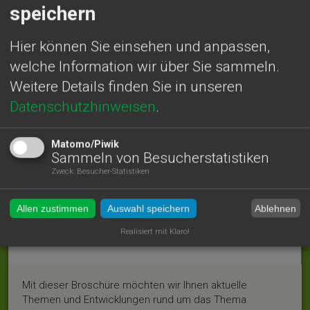
speichern
Wir haben für unsere Waldbesitzer:innen Antworten auf
die wichtigsten Fragen rund um die EU-
Hier können Sie einsehen und anpassen,
Entwaldungsverordnung (EUDR) zusammengestellt. Die
welche Information wir über Sie sammeln.
Antworten werden laufend aktualisiert und ergänzt.
Weitere Details finden Sie in unseren
FAQ zum Thema EUDR ansehen
Datenschutzhinweisen
.
Matomo/Piwik
Unser Waldbote - Ausgabe 2026
Sammeln von Besucherstatistiken
Zweck
:
Besucher-Statistiken
Ablehnen
Allen zustimmen
Auswahl speichern
Realisiert mit Klaro!
Mit dieser Broschüre möchten wir Ihnen aktuelle
Themen und Entwicklungen rund um das Thema