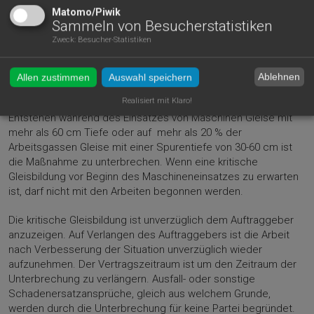
Die Vertragsparteien sind nach vorheriger Absprache
Matomo/Piwik
berechtigt, die Arbeiten aufgrund widriger
Sammeln von Besucherstatistiken
Witterungsverhältnisse zu unterbrechen, um Schäden im
Zweck
:
Besucher-Statistiken
Bestand und auf den Wegen zu vermeiden. Besonderes
Augenmerk ist auf den dauerhaften Erhalt der
forsttechnischen Befahrbarkeit des Feinerschließungsnetzes
Ablehnen
Allen zustimmen
Auswahl speichern
zu legen.
Realisiert mit Klaro!
Entstehen während des Einsatzes von Maschinen Gleise mit
mehr als 60 cm Tiefe oder auf mehr als 20 % der
Arbeitsgassen Gleise mit einer Spurentiefe von 30-60 cm ist
die Maßnahme zu unterbrechen. Wenn eine kritische
Gleisbildung vor Beginn des Maschineneinsatzes zu erwarten
ist, darf nicht mit den Arbeiten begonnen werden.
Die kritische Gleisbildung ist unverzüglich dem Auftraggeber
anzuzeigen. Auf Verlangen des Auftraggebers ist die Arbeit
nach Verbesserung der Situation unverzüglich wieder
aufzunehmen. Der Vertragszeitraum ist um den Zeitraum der
Unterbrechung zu verlängern. Ausfall- oder sonstige
Schadenersatzansprüche, gleich aus welchem Grunde,
werden durch die Unterbrechung für keine Partei begründet.