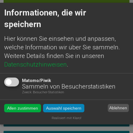
Schaderreger an Fichten
Informationen, die wir
speichern
Schaderreger an Laubholzarten
Hier können Sie einsehen und anpassen,
welche Information wir über Sie sammeln.
Weitere Details finden Sie in unseren
Kulturschädlinge
Datenschutzhinweisen
.
Matomo/Piwik
Quarantäne-Schädlinge
Sammeln von Besucherstatistiken
Zweck
:
Besucher-Statistiken
Ablehnen
Allen zustimmen
Auswahl speichern
Realisiert mit Klaro!
Forleule (Panolis flammea)